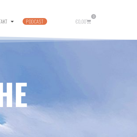
0
TAKT
PODCAST
€
0,00
HE