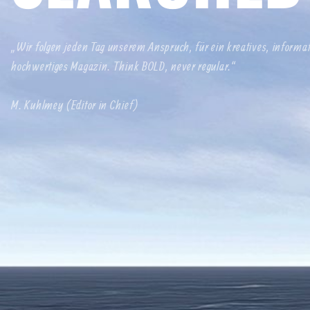
„Wir folgen jeden Tag unserem Anspruch, für ein kreatives, informa
hochwertiges Magazin. Think BOLD, never regular.“
M. Kuhlmey (Editor in Chief)