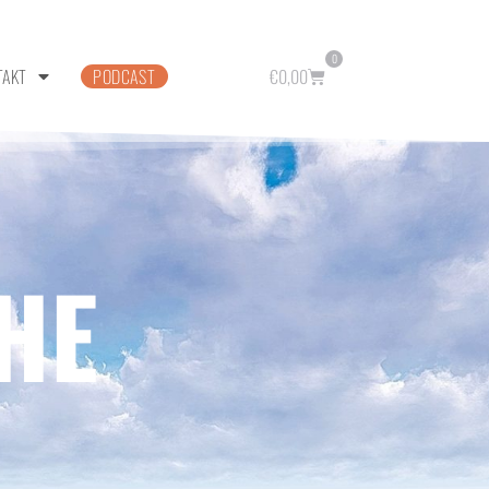
0
TAKT
PODCAST
€
0,00
HE