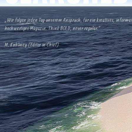
„Wir folgen jeden Tag unserem Anspruch, für ein kreatives, informa
hochwertiges Magazin. Think BOLD, never regular.“
M. Kuhlmey (Editor in Chief)