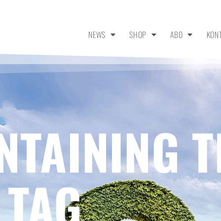
NEWS
SHOP
ABO
KON
NTAINING T
 TAG