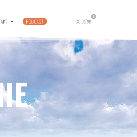
0
TAKT
PODCAST
€
0,00
HE