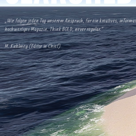
„Wir folgen jeden Tag unserem Anspruch, für ein kreatives, informa
hochwertiges Magazin. Think BOLD, never regular.“
M. Kuhlmey (Editor in Chief)