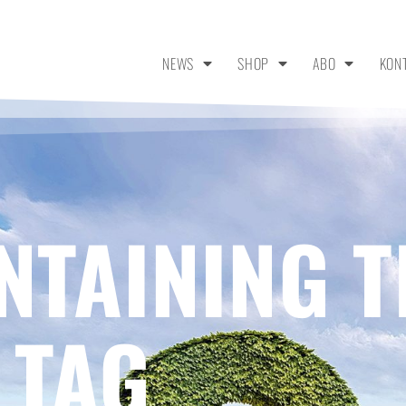
NEWS
SHOP
ABO
KON
NTAINING T
 TAG