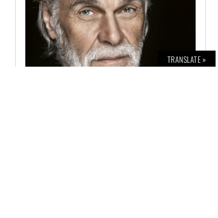
TRANSLATE »
BOLD THE MAGAZINE NO. 50
€
6,00
AUSFÜHRUNG WÄHLEN