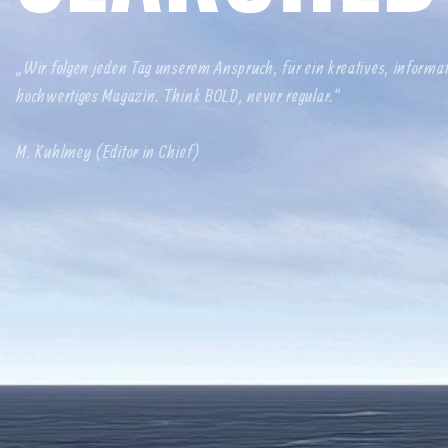
„Wir folgen jeden Tag unserem Anspruch, für ein kreatives, informa
hochwertiges Magazin. Think BOLD, never regular.“
M. Kuhlmey (Editor in Chief)