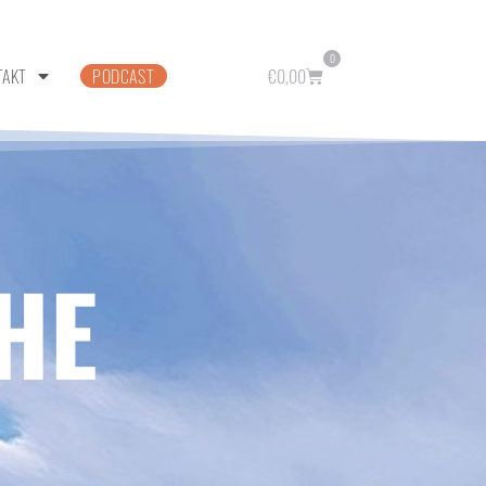
0
TAKT
PODCAST
€
0,00
HE