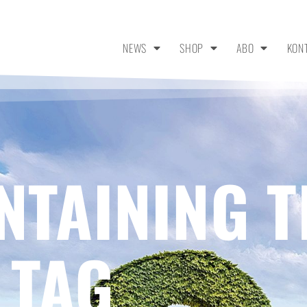
NEWS
SHOP
ABO
KON
NTAINING T
 TAG