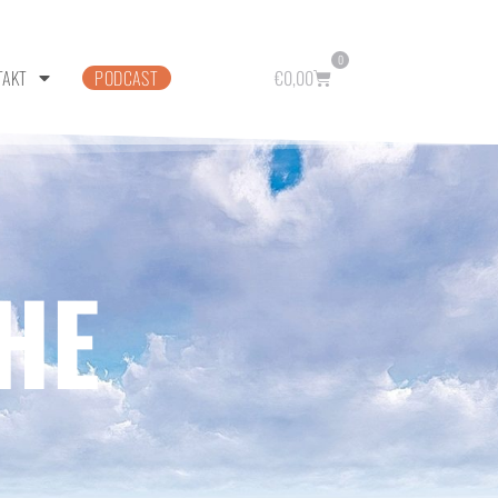
0
TAKT
PODCAST
€
0,00
HE