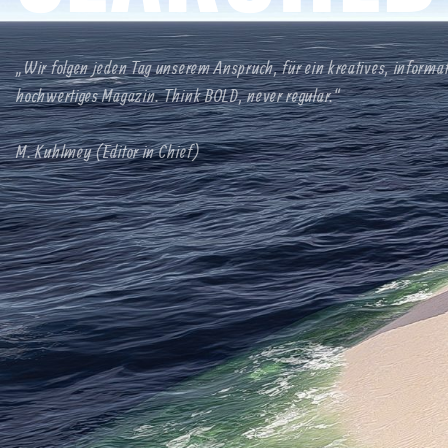
„Wir folgen jeden Tag unserem Anspruch, für ein kreatives, informa
hochwertiges Magazin. Think BOLD, never regular.“
M. Kuhlmey (Editor in Chief)