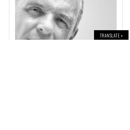
TRANSLATE »
BOLD THE MAGAZINE NO. 54
€
6,00
AUSFÜHRUNG WÄHLEN