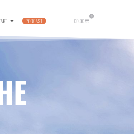
0
TAKT
PODCAST
€
0,00
HE