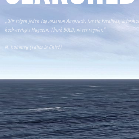
„Wir folgen jeden Tag unserem Anspruch, für ein kreatives, informa
hochwertiges Magazin. Think BOLD, never regular.“
M. Kuhlmey (Editor in Chief)