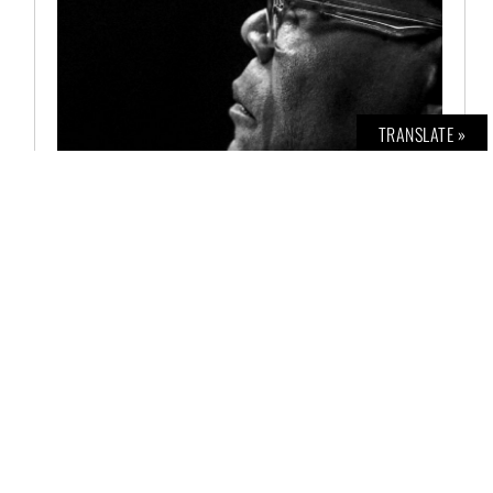
TRANSLATE »
BOLD INTERVIEW NO. 2
€
12,00
AUSFÜHRUNG WÄHLEN