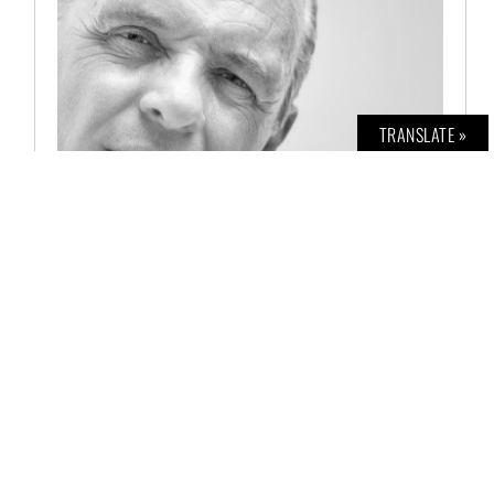
TRANSLATE »
BOLD THE MAGAZINE NO. 54
€
6,00
AUSFÜHRUNG WÄHLEN