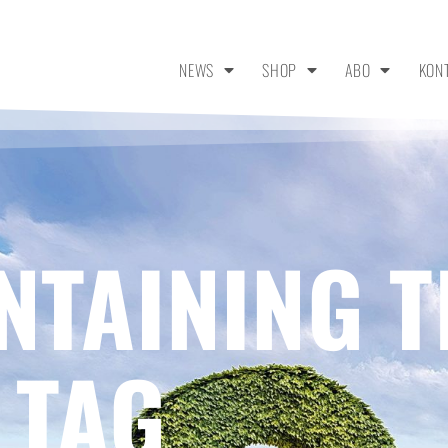
NEWS
SHOP
ABO
KON
NTAINING T
 TAG