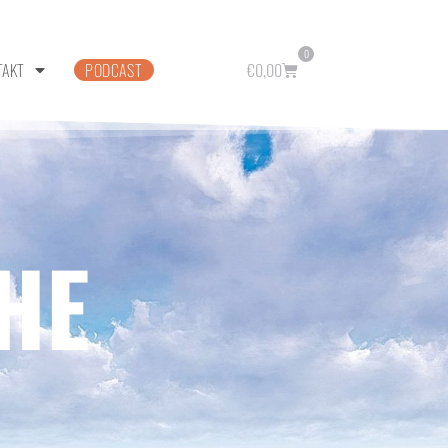
0
TAKT
PODCAST
€
0,00
HE