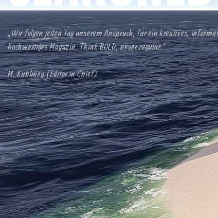
„Wir folgen jeden Tag unserem Anspruch, für ein kreatives, informa
hochwertiges Magazin. Think BOLD, never regular.“
M. Kuhlmey (Editor in Chief)