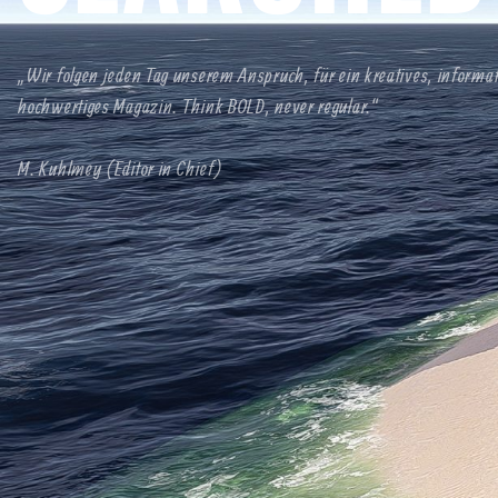
„Wir folgen jeden Tag unserem Anspruch, für ein kreatives, informa
hochwertiges Magazin. Think BOLD, never regular.“
M. Kuhlmey (Editor in Chief)