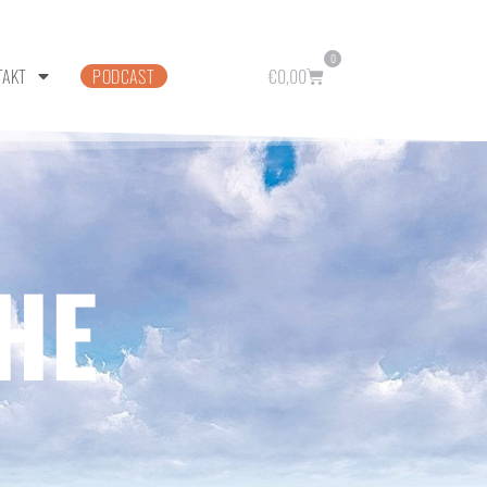
0
TAKT
PODCAST
€
0,00
HE