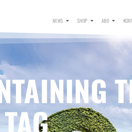
NEWS
SHOP
ABO
KON
NTAINING T
 TAG