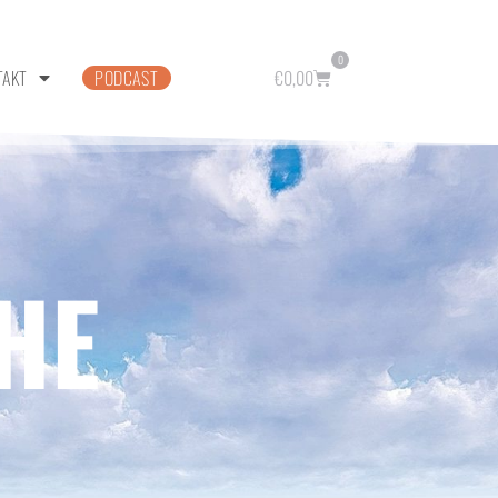
0
TAKT
PODCAST
€
0,00
HE