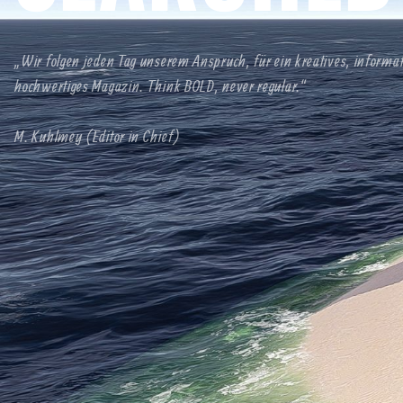
„Wir folgen jeden Tag unserem Anspruch, für ein kreatives, informa
hochwertiges Magazin. Think BOLD, never regular.“
M. Kuhlmey (Editor in Chief)