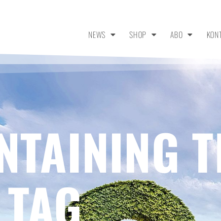
NEWS
SHOP
ABO
KON
NTAINING T
 TAG