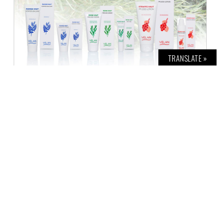
TRANSLATE »
VELAN SKINCARE
Z. KHAWARY
2. JUNI 2016
Heute stellen wir Euch VELAN Skincare vor.
VELAN Skincare setzt ausschließlich auf
natürliche pflanzliche Wirkstoffe sowie Bio-
Pflanzenauszüge und -öle ein.