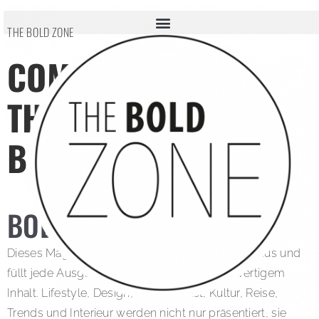
THE BOLD ZONE
COME INTO
THE UNIVERSE OF
BOLD
BOLD THE MAGAZINE
Dieses Magazin widersetzt sich dem Minimalismus und
füllt jede Ausgabe mit einer Fülle von hochwertigem
Inhalt. Lifestyle, Design, Mode, Kunst, Kultur, Reise,
Trends und Interieur werden nicht nur präsentiert, sie