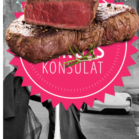
Das brandneue Format unseres Hauses gibt aktuelle
Tipps rund ums Essen, Trinken, Kochen, Backen und
Genießen geben.
Wir bieten Hintergrundinfos zu Lebensmitteln,
Herstellern, Destillerien, Köchen und Sommeliers. Wir
zeigen Food-Trends, die angesagtesten Drinks und viele
Rezepte zum selbermachen.
JETZT GENIESSEN
© BOLD THE MAGAZINE | neutrales GRAU Verlags
GmbH