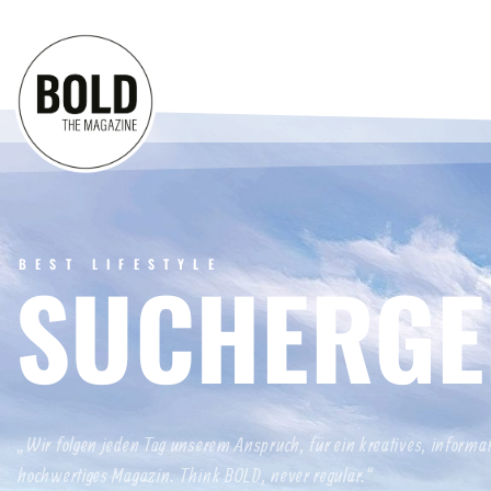
BEST LIFESTYLE
SUCHERGE
„Wir folgen jeden Tag unserem Anspruch, für ein kreatives, informa
hochwertiges Magazin. Think BOLD, never regular.“