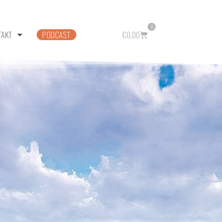
0
TAKT
PODCAST
€
0,00