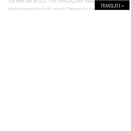
Sie hier die BOLD THE MAGAZINE (neutrales GRAU
TRANSLATE »
Verlagsgesellschaft mbH) Datenschutzrichtlinien.
Vorname
Nachname
Email
Ich stimme der Speicherung der Daten zur
Verarbeitung im Sinne der DSGVO zu.