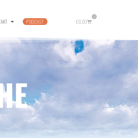
0
TAKT
PODCAST
€
0,00
HE