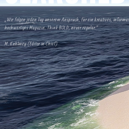
„Wir folgen jeden Tag unserem Anspruch, für ein kreatives, informa
hochwertiges Magazin. Think BOLD, never regular.“
M. Kuhlmey (Editor in Chief)