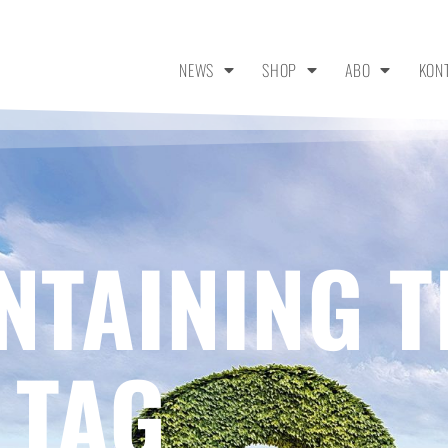
NEWS
SHOP
ABO
KON
NTAINING T
 TAG