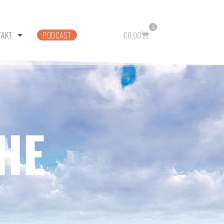
0
TAKT
PODCAST
€
0,00
HE