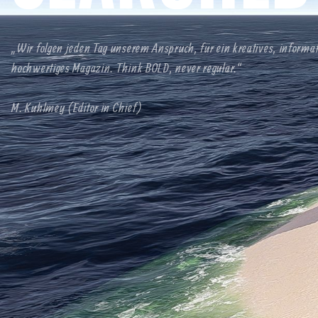
„Wir folgen jeden Tag unserem Anspruch, für ein kreatives, informa
hochwertiges Magazin. Think BOLD, never regular.“
M. Kuhlmey (Editor in Chief)