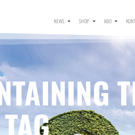
NEWS
SHOP
ABO
KON
NTAINING T
 TAG