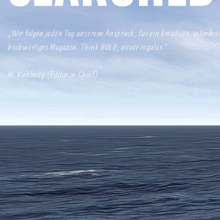
„Wir folgen jeden Tag unserem Anspruch, für ein kreatives, informa
hochwertiges Magazin. Think BOLD, never regular.“
M. Kuhlmey (Editor in Chief)