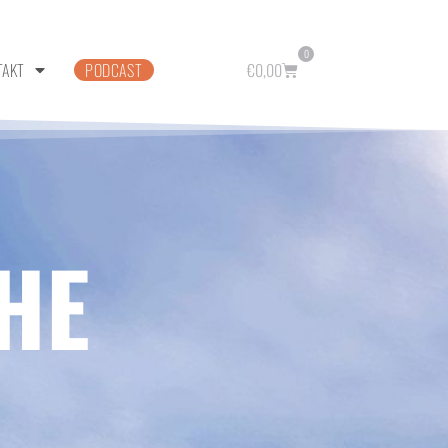
0
TAKT
PODCAST
€
0,00
HE