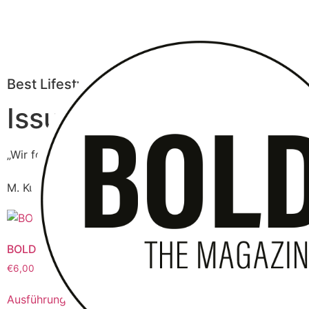
Best Lifestyle
Issues containing the 
„Wir folgen jeden Tag unserem Anspruch, für ein kreative
M. Kuhlmey (Editor in Chief)
BOLD THE MAGAZINE No. 55
€
6,00
Ausführung wählen