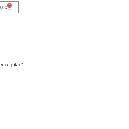
0
0,00
r regular.“