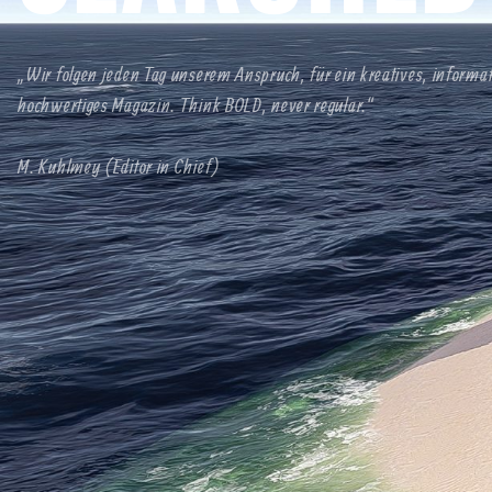
„Wir folgen jeden Tag unserem Anspruch, für ein kreatives, informa
hochwertiges Magazin. Think BOLD, never regular.“
M. Kuhlmey (Editor in Chief)