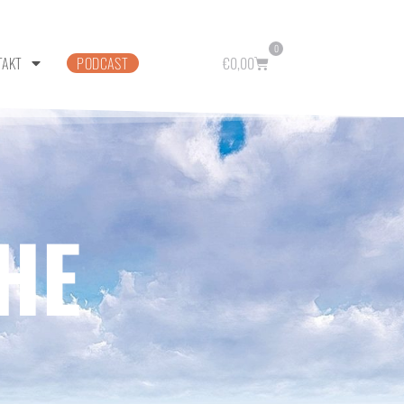
0
TAKT
PODCAST
€
0,00
HE