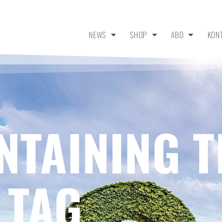
NEWS
SHOP
ABO
KON
NTAINING T
 TAG