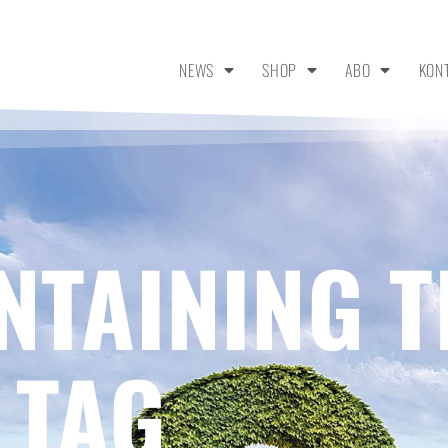
NEWS
SHOP
ABO
KON
NTAINING T
 TAG