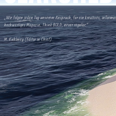
„Wir folgen jeden Tag unserem Anspruch, für ein kreatives, informa
hochwertiges Magazin. Think BOLD, never regular.“
M. Kuhlmey (Editor in Chief)