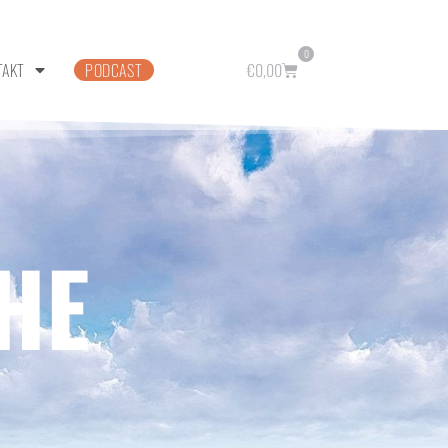
0
TAKT
PODCAST
€
0,00
HE