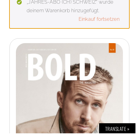
„JAHRES-ABO (CH) SCHWEIZ“ wurde
deinem Warenkorb hinzugefügt.
Einkauf fortsetzen
TRANSLATE »