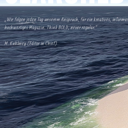
„Wir folgen jeden Tag unserem Anspruch, für ein kreatives, informa
hochwertiges Magazin. Think BOLD, never regular.“
M. Kuhlmey (Editor in Chief)