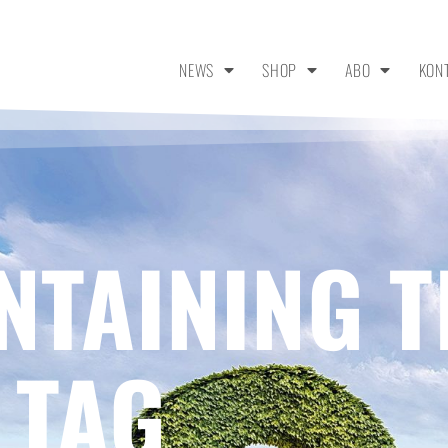
NEWS
SHOP
ABO
KON
NTAINING T
 TAG