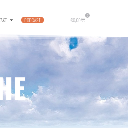
0
TAKT
PODCAST
€
0,00
HE