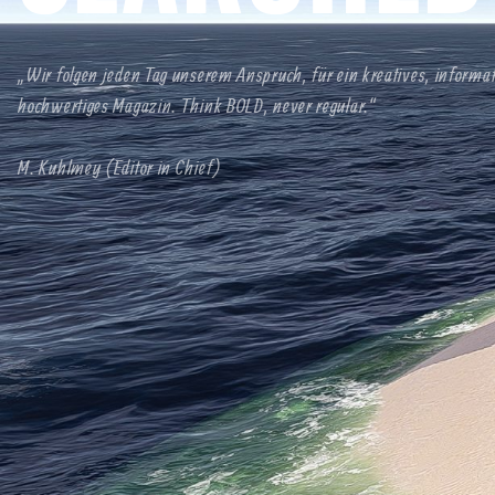
„Wir folgen jeden Tag unserem Anspruch, für ein kreatives, informa
hochwertiges Magazin. Think BOLD, never regular.“
M. Kuhlmey (Editor in Chief)