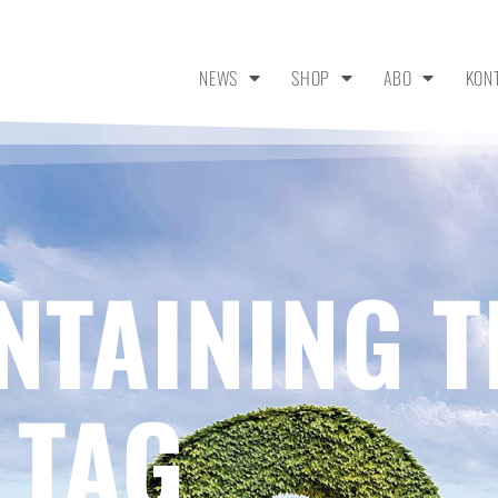
NEWS
SHOP
ABO
KON
NTAINING T
 TAG