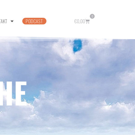
0
TAKT
PODCAST
€
0,00
HE