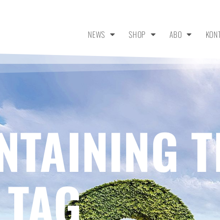
NEWS
SHOP
ABO
KON
NTAINING T
 TAG