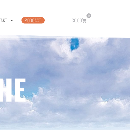
0
TAKT
PODCAST
€
0,00
HE