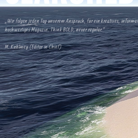
„Wir folgen jeden Tag unserem Anspruch, für ein kreatives, informa
hochwertiges Magazin. Think BOLD, never regular.“
M. Kuhlmey (Editor in Chief)