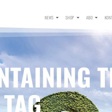
NEWS
SHOP
ABO
KON
NTAINING T
 TAG