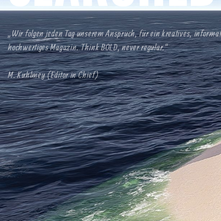
„Wir folgen jeden Tag unserem Anspruch, für ein kreatives, informa
hochwertiges Magazin. Think BOLD, never regular.“
M. Kuhlmey (Editor in Chief)