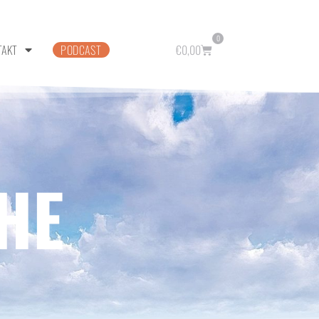
0
TAKT
PODCAST
€
0,00
HE