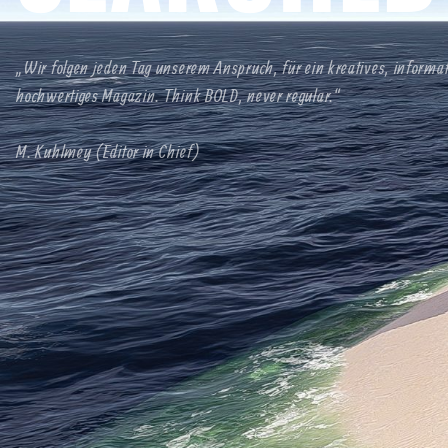
„Wir folgen jeden Tag unserem Anspruch, für ein kreatives, informa
hochwertiges Magazin. Think BOLD, never regular.“
M. Kuhlmey (Editor in Chief)