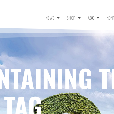
NEWS
SHOP
ABO
KON
NTAINING T
 TAG