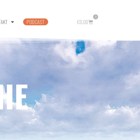
0
TAKT
PODCAST
€
0,00
HE