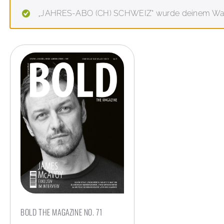
„JAHRES-ABO (CH) SCHWEIZ“ wurde deinem Ware
BOLD THE MAGAZINE NO. 71