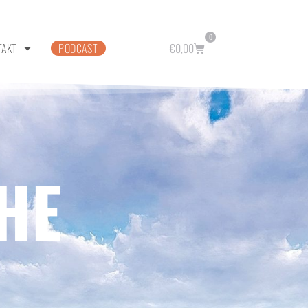
0
TAKT
PODCAST
€
0,00
HE