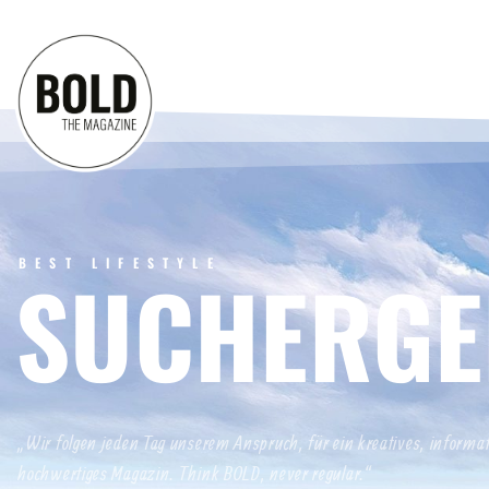
BEST LIFESTYLE
SUCHERGE
„Wir folgen jeden Tag unserem Anspruch, für ein kreatives, informa
hochwertiges Magazin. Think BOLD, never regular.“