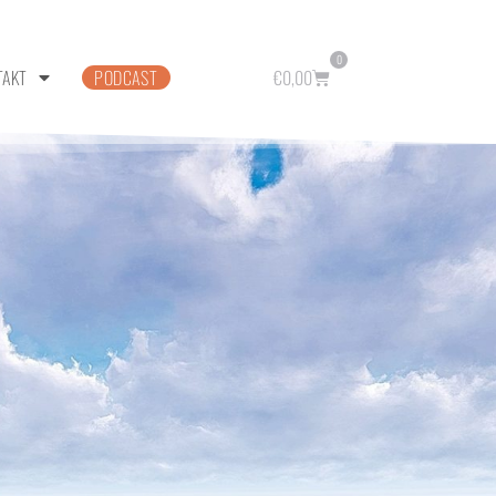
0
TAKT
PODCAST
€
0,00