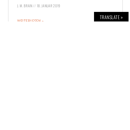
J. M. BRAIN
18. JANUAR 2019
TRANSLATE »
WEITERLESEN »
© BOLD THE MAGAZINE | neutrales GRAU Verlags GmbH