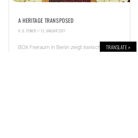
A HERITAGE TRANSPOSED
H. G. TEINER
13. JANUAR 2017
TRANSLATE »
BOX Freiraum in Berlin zeigt iranische
Gegenwartskunst.
WEITERLESEN »