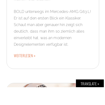
BOLD unterwegs im Mercedes-AMG G63 L!
Er ist auf den ersten Blick ein Klassiker.
Schaut man aber genauer hin zeigt sich
deutlich, dass man ihm so ziemlich alles
einverleibt hat, was an modernen
Designelementen verfügbar ist.
WEITERLESEN »
TRANSLATE »