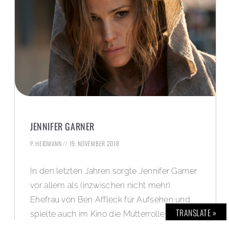
JENNIFER GARNER
P. HEIDMANN
19. NOVEMBER 2018
In den letzten Jahren sorgte Jennifer Garner
vor allem als (inzwischen nicht mehr)
Ehefrau von Ben Affleck für Aufsehen und
TRANSLATE »
spielte auch im Kino die Mutterrolle („Love,
Simon“). Doch mit ihrem neuen Film