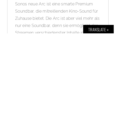
Sonos neue Arc ist eine smarte Premium
Soundbar, die mitreißenden Kino-Sound für
Zuhause bietet. Die Arc ist aber viel mehr als
nur eine Soundbar, denn sie ermöglicht das
TRANSLATE »
Streamen verschiedenster Inhalte in
einzigartigem Sound. Sie ist perfekt auf TV,
Filme, Serien und Games, aber auch Musik,
Podcasts, Radio und mehr abgestimmt –
egal, ob der Fernseher ein- oder
ausgeschaltet ist. Die Arc wird von der
neuen Sound Experience Plattform von
Sonos unterstützt und bietet ein
umfassendes Heimkino-Erlebnis mit einer
Vielzahl von Optionen für die Wiedergabe,
Steuerung und Erweiterung des Systems.