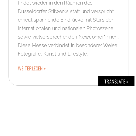
findet wieder in den Räumen des
Düsseldorfer Stilwerks statt und verspricht
erneut spannende Eindrücke mit Stars der
internationalen und nationalen Photoszene
sowie vielversprechenden Newcomer*innen.
Diese Messe verbindet in besonderer Weise
Fotografie, Kunst und Lifestyle.
WEITERLESEN »
TRANSLATE »