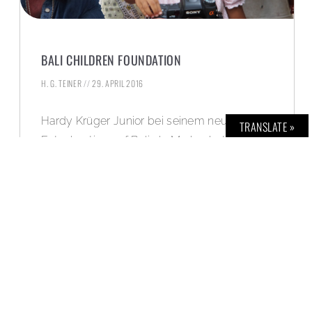
BALI CHILDREN FOUNDATION
H. G. TEINER
29. APRIL 2016
Hardy Krüger Junior bei seinem neuesten
TRANSLATE »
Fotoshooting auf Bali als Markenbotschafter
von Buddha to Buddha.
WEITERLESEN »