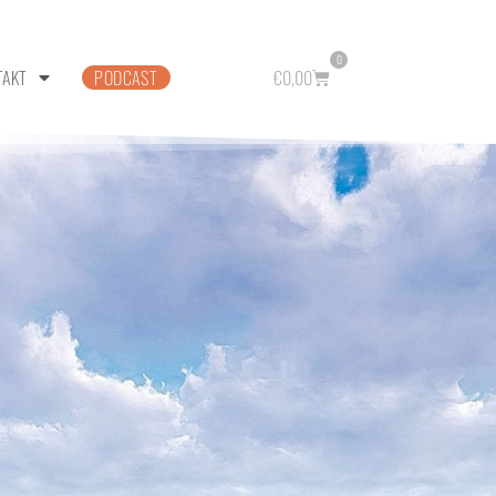
0
TAKT
PODCAST
€
0,00