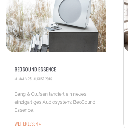
BEOSOUND ESSENCE
M. MAI
25. AUGUST 2016
Bang & Olufsen lanciert ein neues
einzigartiges Audiosystem: BeoSound
Essence.
WEITERLESEN »