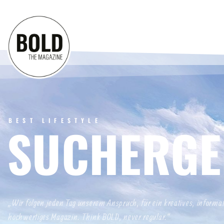
BEST LIFESTYLE
SUCHERGE
„Wir folgen jeden Tag unserem Anspruch, für ein kreatives, informa
hochwertiges Magazin. Think BOLD, never regular.“