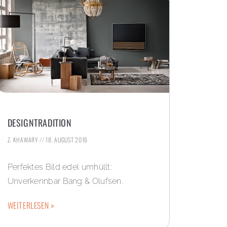
DESIGNTRADITION
Z. KHAWARY
18. AUGUST 2016
Perfektes Bild edel umhüllt:
Unverkennbar Bang & Olufsen.
WEITERLESEN »