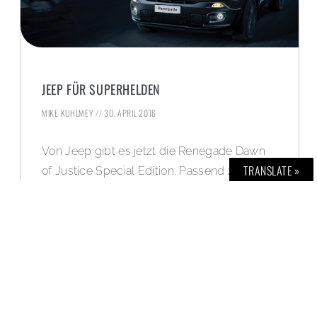
JEEP FÜR SUPERHELDEN
MIKE KUHLMEY
30. APRIL 2016
Von Jeep gibt es jetzt die Renegade Dawn
TRANSLATE »
of Justice Special Edition. Passend zum
rebellischen Geist der beiden Superhelden
im Film „Batman v Superman: Dawn of
Justice“.
WEITERLESEN »