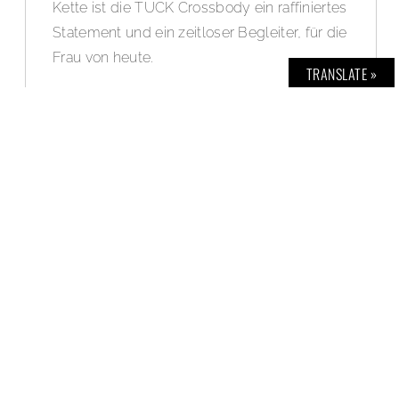
Kette ist die TUCK Crossbody ein raffiniertes
Statement und ein zeitloser Begleiter, für die
Frau von heute.
TRANSLATE »
WEITERLESEN »