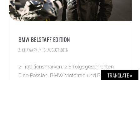
BMW BELSTAFF EDITION
Z. KHAWARY
16. AUGUST 2016
2 Traditionsmarken. 2 Erfolgsgeschichten.
TRANSLATE »
Eine Passion. BMW Motorrad und Belstaff
präsentieren ihre erste Kooperation: Eine
Jacken-Sonderkollektion, passend zum
Premium-Jubiläumsmodell BMW R nineT.
WEITERLESEN »