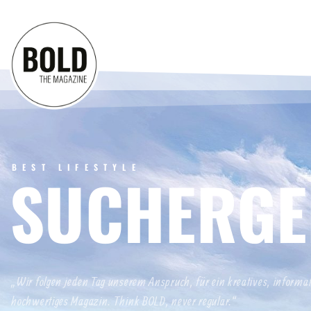
BEST LIFESTYLE
SUCHERGE
„Wir folgen jeden Tag unserem Anspruch, für ein kreatives, informa
hochwertiges Magazin. Think BOLD, never regular.“