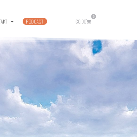
0
TAKT
PODCAST
€
0,00