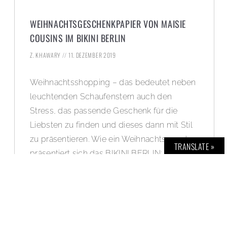
WEIHNACHTSGESCHENKPAPIER VON MAISIE
COUSINS IM BIKINI BERLIN
Z. KHAWARY
11. DEZEMBER 2019
Weihnachtsshopping – das bedeutet neben
leuchtenden Schaufenstern auch den
Stress, das passende Geschenk für die
Liebsten zu finden und dieses dann mit Stil
zu präsentieren. Wie ein Weihnachtswunder
TRANSLATE »
präsentiert sich das BIKINI BERLIN: während
die Stores der Lifestyle Mall keinen
Weihnachtswunsch unerfüllt lassen, ist jeder
Kunde dazu eingeladen, seine Geschenke in
der prachtvollen Einpackstation kostenlos
mit dem aufregendsten Geschenkpapier der