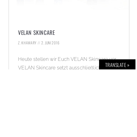
VELAN SKINCARE
Z. KHAWARY
2. JUNI 2016
Heute stellen wir Euch VELAN Skincare vor.
TRANSLATE »
VELAN Skincare setzt ausschließlich auf
natürliche pflanzliche Wirkstoffe sowie Bio-
Pflanzenauszüge und -öle ein.
WEITERLESEN »