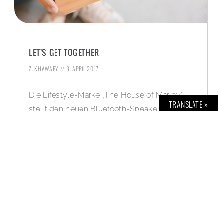
LET’S GET TOGETHER
Z. KHAWARY
3. APRIL 2017
Die Lifestyle-Marke „The House of Marley“
TRANSLATE »
stellt den neuen Bluetooth-Speaker „Get
Together Mini“ vor und BOLD verlost einen
davon.
WEITERLESEN »