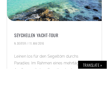
SEYCHELLEN YACHT-TOUR
N. DEXTER
11. MAI 2016
Leinen los für den Segeltörn durchs
Paradies: Im Rahmen eines mehrtägigen
TRANSLATE »
Ausflugs mit dem Segelboot oder der
Motoryacht erleben Seychellen-Reisende
die Inselgruppe im Indischen Ozean vom
Wasser aus.
WEITERLESEN »