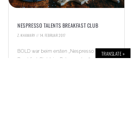
NESPRESSO TALENTS BREAKFAST CLUB
Z. KHAWARY
14. FEBRUAR 2017
BOLD war beim ersten „Nespresso Talents
TRANSLATE »
Breakfast Club“, im Rahmen der 67.
Internationalen Filmfestspiele Berlin …
WEITERLESEN »