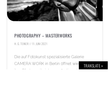
PHOTOGRAPHY – MASTERWORKS
H. G. TEINER
11. JUNI 2021
Die auf Fotokunst spezialisierte Galerie
CAMERA WORK in Berlin öffnet wieder weit
TRANSLATE »
ihre Pforten mit vielen großartigen Highlights
der Fotografie. Hingehen und staunen. Mehr
Infos und eine Bildergalerie im BOLD Blog –
News Feed: www.bold-magazine.eu
WEITERLESEN »