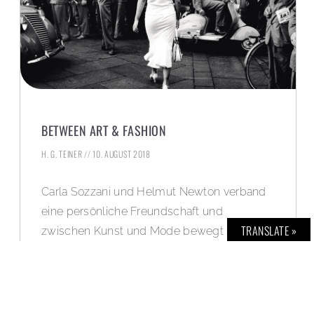
BETWEEN ART & FASHION
H. G. TEINER
10. AUGUST 2018
Carla Sozzani und Helmut Newton verband
eine persönliche Freundschaft und
TRANSLATE »
zwischen Kunst und Mode bewegt sich die
fotografische Sammlung von Carla Sozzani,
der früheren Chefredakteurin der
italienischen Elle und Vogue. Aus der
inspirierenden Sammlung werden 200